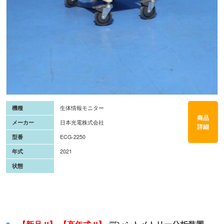
機種
生体情報モニター
商品
メーカー
日本光電株式会社
詳細
型番
ECG-2250
年式
2021
状態