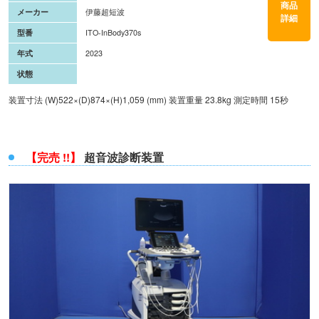
商品
メーカー
伊藤超短波
詳細
型番
ITO-InBody370s
年式
2023
状態
装置寸法 (W)522×(D)874×(H)1,059 (mm) 装置重量 23.8kg 測定時間 15秒
【完売 !!】
超音波診断装置