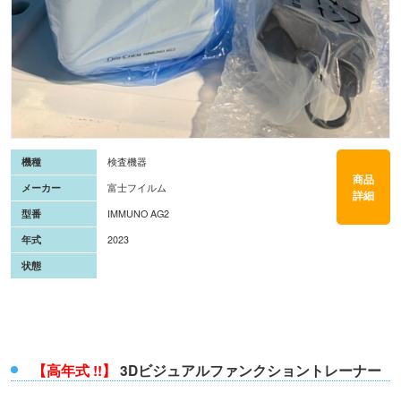
機種
検査機器
商品
メーカー
富士フイルム
詳細
型番
IMMUNO AG2
年式
2023
状態
【高年式 !!】
3Dビジュアルファンクショントレーナー