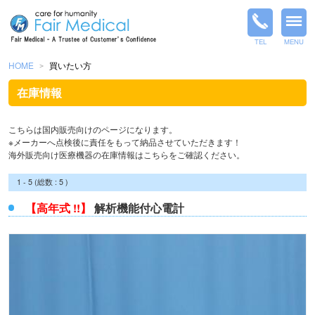
TEL
MENU
HOME
買いたい方
＞
在庫情報
こちらは国内販売向けのページになります。
※メーカーへ点検後に責任をもって納品させていただきます！
海外販売向け医療機器の在庫情報は
こちら
をご確認ください。
1 - 5 (総数 : 5 )
【高年式 !!】
解析機能付心電計