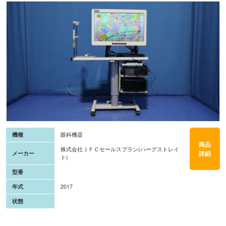
機種
眼科機器
商品
株式会社ＪＦＣセールスプラン(ハーグストレイ
詳細
メーカー
ト)
型番
年式
2017
状態