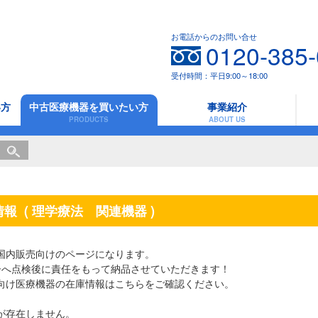
お電話からのお問い合せ
0120-385
受付時間：平日9:00～18:00
い方
中古医療機器を買いたい方
事業紹介
PRODUCTS
ABOUT US
情報
( 理学療法 関連機器 )
国内販売向けのページになります。
ーへ点検後に責任をもって納品させていただきます！
向け医療機器の在庫情報は
こちら
をご確認ください。
が存在しません。