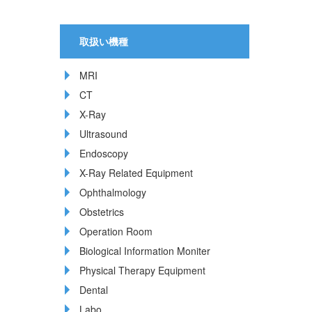
取扱い機種
MRI
CT
X-Ray
Ultrasound
Endoscopy
X-Ray Related Equipment
Ophthalmology
Obstetrics
Operation Room
Biological Information Moniter
Physical Therapy Equipment
Dental
Labo