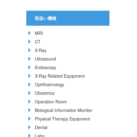
取扱い機種
MRI
CT
X-Ray
Ultrasound
Endoscopy
X-Ray Related Equipment
Ophthalmology
Obstetrics
Operation Room
Biological Information Moniter
Physical Therapy Equipment
Dental
Labo