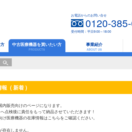
お電話からのお問い合せ
0120-385
受付時間：平日9:00～18:00
い方
中古医療機器を買いたい方
事業紹介
PRODUCTS
ABOUT US
情報
( 新着 )
国内販売向けのページになります。
ーへ点検後に責任をもって納品させていただきます！
向け医療機器の在庫情報は
こちら
をご確認ください。
が存在しません。