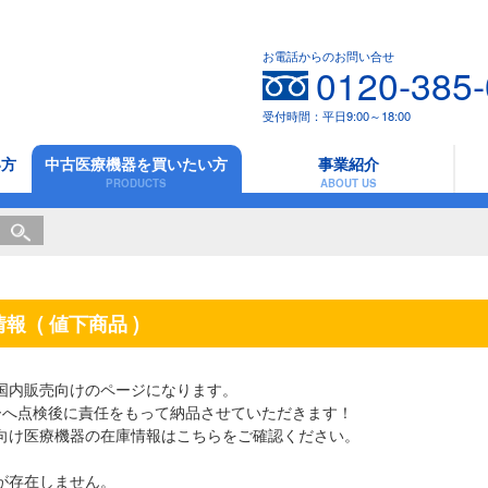
お電話からのお問い合せ
0120-385
受付時間：平日9:00～18:00
い方
中古医療機器を買いたい方
事業紹介
PRODUCTS
ABOUT US
情報
( 値下商品 )
国内販売向けのページになります。
ーへ点検後に責任をもって納品させていただきます！
向け医療機器の在庫情報は
こちら
をご確認ください。
が存在しません。