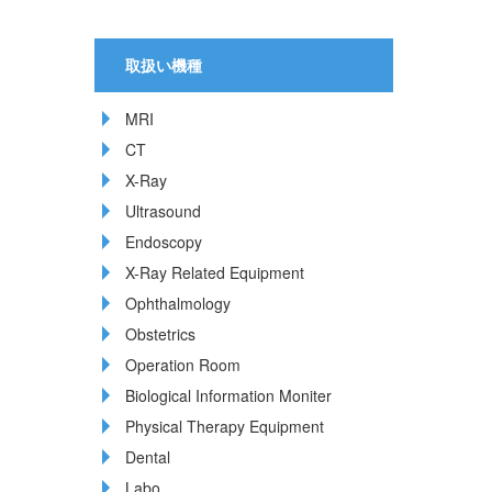
取扱い機種
MRI
CT
X-Ray
Ultrasound
Endoscopy
X-Ray Related Equipment
Ophthalmology
Obstetrics
Operation Room
Biological Information Moniter
Physical Therapy Equipment
Dental
Labo