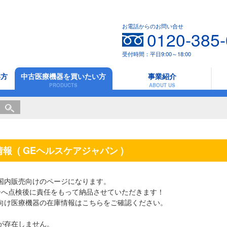
お電話からのお問い合せ
0120-385
受付時間：平日9:00～18:00
い方
中古医療機器を買いたい方
事業紹介
PRODUCTS
ABOUT US
情報
( GEヘルスケアジャパン )
国内販売向けのページになります。
ーへ点検後に責任をもって納品させていただきます！
向け医療機器の在庫情報は
こちら
をご確認ください。
が存在しません。