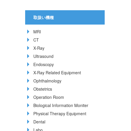
取扱い機種
MRI
CT
X-Ray
Ultrasound
Endoscopy
X-Ray Related Equipment
Ophthalmology
Obstetrics
Operation Room
Biological Information Moniter
Physical Therapy Equipment
Dental
Labo